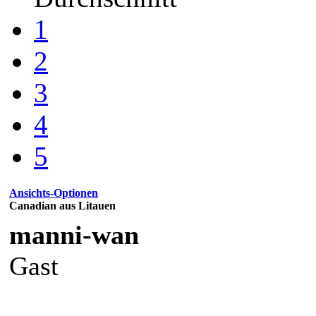
1
2
3
4
5
Ansichts-Optionen
Canadian aus Litauen
manni-wan
Gast