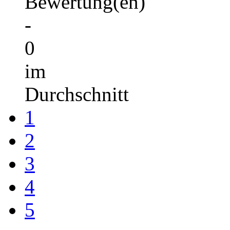
Bewertung(en)
-
0
im
Durchschnitt
1
2
3
4
5