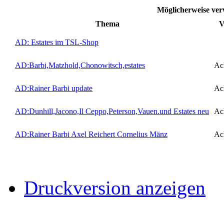
Möglicherweise ve
Thema
V
AD: Estates im TSL-Shop
AD:Barbi,Matzhold,Chonowitsch,estates
Ac
AD:Rainer Barbi update
Ac
AD:Dunhill,Jacono,Il Ceppo,Peterson,Vauen.und Estates neu
Ac
AD:Rainer Barbi Axel Reichert Cornelius Mänz
Ac
Druckversion anzeigen