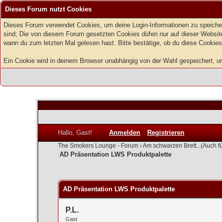
Dieses Forum nutzt Cookies
Dieses Forum verwendet Cookies, um deine Login-Informationen zu speichern
sind; Die von diesem Forum gesetzten Cookies düfen nur auf dieser Website
wann du zum letzten Mal gelesen hast. Bitte bestätige, ob du diese Cookies
Ein Cookie wird in deinem Browser unabhängig von der Wahl gespeichert, um z
Hallo, Gast!
Anmelden
Registrieren
The Smokers Lounge - Forum
›
Am schwarzen Brett...(Auch f
AD Präsentation LWS Produktpalette
0 Bewertung(en) - 0 im Durchschnitt
1
2
3
4
5
AD Präsentation LWS Produktpalette
P.L.
Gast