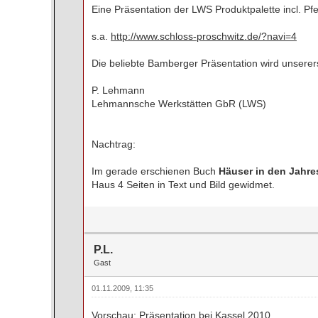
Eine Präsentation der LWS Produktpalette incl. Pfei
s.a.
http://www.schloss-proschwitz.de/?navi=4
Die beliebte Bamberger Präsentation wird unsere
P. Lehmann
Lehmannsche Werkstätten GbR (LWS)
Nachtrag:
Im gerade erschienen Buch
Häuser in den Jahre
Haus 4 Seiten in Text und Bild gewidmet.
P.L.
Gast
01.11.2009, 11:35
Vorschau: Präsentation bei Kassel 2010