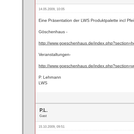
14.05.2009, 10:05
Eine Präsentation der LWS Produktpalette incl Pf
Göschenhaus -
http://www.goeschenhaus.de/index.php?section=
Veranstaltungen-
http://www.goeschenhaus.de/index.php?section=v
P. Lehmann
LWS
P.L.
Gast
15.10.2009, 09:51