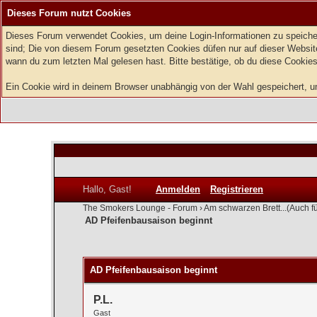
Dieses Forum nutzt Cookies
Dieses Forum verwendet Cookies, um deine Login-Informationen zu speichern
sind; Die von diesem Forum gesetzten Cookies düfen nur auf dieser Website
wann du zum letzten Mal gelesen hast. Bitte bestätige, ob du diese Cookies
Ein Cookie wird in deinem Browser unabhängig von der Wahl gespeichert, um 
Hallo, Gast!
Anmelden
Registrieren
The Smokers Lounge - Forum
›
Am schwarzen Brett...(Auch f
AD Pfeifenbausaison beginnt
0 Bewertung(en) - 0 im Durchschnitt
1
2
3
4
5
AD Pfeifenbausaison beginnt
P.L.
Gast