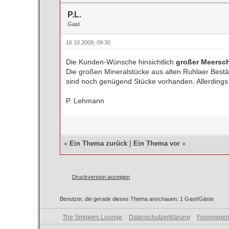
P.L.
Gast
16.10.2009, 09:30
Die Kunden-Wünsche hinsichtlich
großer Meersc
Die großen Mineralstücke aus alten Ruhlaer Beständ
sind noch genügend Stücke vorhanden. Allerdings
P. Lehmann
«
Ein Thema zurück
|
Ein Thema vor
»
Druckversion anzeigen
Benutzer, die gerade dieses Thema anschauen: 1 Gast/Gäste
The Smokers Lounge
Datenschutzerklärung
Forenregel