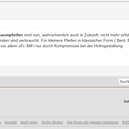
haumpfeifen
sind nun, wahrscheinlich auch in Zukunft, nicht mehr erfül
en sind verbraucht. Für kleinere Pfeifen in klassischer Form ( Bent, B
 vor allem oFi. MiFi nur durch Kompromisse bei der Holmgestaltung
Geh
n
Kontakt
Nach oben
Archiv-Modus
Alle Foren als gelesen markieren
RSS