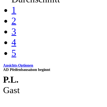
1
2
3
4
5
Ansichts-Optionen
AD Pfeifenbausaison beginnt
P.L.
Gast