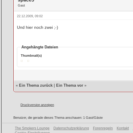
Gast
22.12.2009, 09:02
Und hier noch zwei ;-)
Angehängte Dateien
Thumbnail(s)
«
Ein Thema zurück
|
Ein Thema vor
»
Druckversion anzeigen
Benutzer, die gerade dieses Thema anschauen: 1 Gast/Gäste
The Smokers Lounge
Datenschutzerklärung
Forenregeln
Kontakt
Cookie-Einstellungen