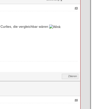
#3
e Curlies, die vergleichbar wären
Zitieren
#4