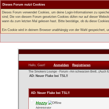
Dieses Forum nutzt Cookies
Dieses Forum verwendet Cookies, um deine Login-Informationen zu speichern
sind; Die von diesem Forum gesetzten Cookies düfen nur auf dieser Website
wann du zum letzten Mal gelesen hast. Bitte bestätige, ob du diese Cookies
Ein Cookie wird in deinem Browser unabhängig von der Wahl gespeichert, um 
Hallo, Gast!
Anmelden
Registrieren
The Smokers Lounge - Forum
›
Am schwarzen Brett...(Auch f
AD: Neuer Flake bei TSL!!
0 Bewertung(en) - 0 im Durchschnitt
1
2
3
4
5
AD: Neuer Flake bei TSL!!
Hozzy
Administrator