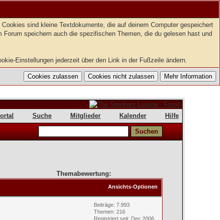
t. Cookies sind kleine Textdokumente, die auf deinem Computer gespeichert
em Forum speichern auch die spezifischen Themen, die du gelesen hast und
kie-Einstellungen jederzeit über den Link in der Fußzeile ändern.
ortal
Suche
Mitglieder
Kalender
Hilfe
Themabewertung:
Ansichts-Optionen
Beiträge: 7.993
Themen: 216
Registriert seit: Dec 2006