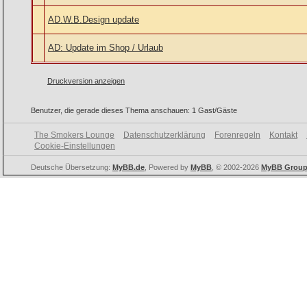
AD.W.B.Design update
AD: Update im Shop / Urlaub
Druckversion anzeigen
Benutzer, die gerade dieses Thema anschauen: 1 Gast/Gäste
The Smokers Lounge
Datenschutzerklärung
Forenregeln
Kontakt
Cookie-Einstellungen
Deutsche Übersetzung:
MyBB.de
, Powered by
MyBB
, © 2002-2026
MyBB Grou