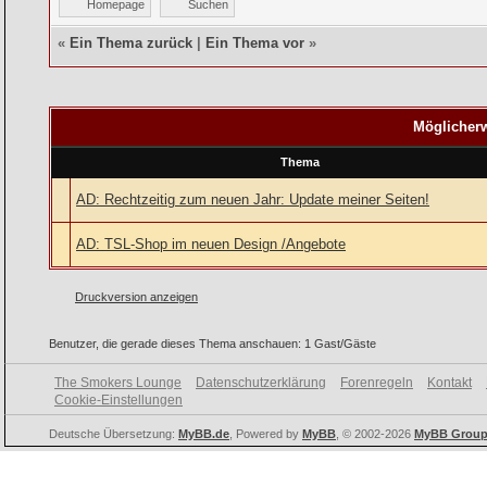
Homepage
Suchen
«
Ein Thema zurück
|
Ein Thema vor
»
Möglicherw
Thema
AD: Rechtzeitig zum neuen Jahr: Update meiner Seiten!
AD: TSL-Shop im neuen Design /Angebote
Druckversion anzeigen
Benutzer, die gerade dieses Thema anschauen: 1 Gast/Gäste
The Smokers Lounge
Datenschutzerklärung
Forenregeln
Kontakt
Cookie-Einstellungen
Deutsche Übersetzung:
MyBB.de
, Powered by
MyBB
, © 2002-2026
MyBB Grou