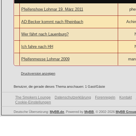
Pfeifenshow Lohmar 19. März 2011
ph
AD:Becker kommt nach Rheinbach
Achi
Wer fährt nach Lauenburg?
Ich fahre nach HH
Pfeifenmesse Lohmar 2009
man
Druckversion anzeigen
Benutzer, die gerade dieses Thema anschauen: 1 Gast/Gäste
The Smokers Lounge
Datenschutzerklärung
Forenregeln
Kontakt
Cookie-Einstellungen
Deutsche Übersetzung:
MyBB.de
, Powered by
MyBB
, © 2002-2026
MyBB Grou