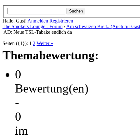
Hallo, Gast!
Anmelden
Registrieren
The Smokers Lounge - Forum
›
Am schwarzen Brett...(Auch für Gäst
AD: Neue TSL-Tabake endlich da
Seiten ({1}):
1
2
Weiter »
Themabewertung:
0
Bewertung(en)
-
0
im