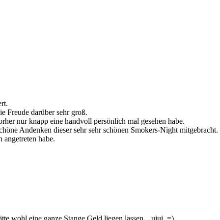
rt.
e Freude darüber sehr groß.
orher nur knapp eine handvoll persönlich mal gesehen habe.
s schöne Andenken dieser sehr sehr schönen Smokers-Night mitgebracht.
n angetreten habe.
hätte wohl eine ganze Stange Geld liegen lassen... uiui. =)