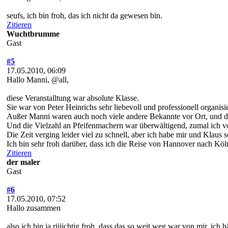
seufs, ich bin froh, das ich nicht da gewesen bin.
Zitieren
Wuchtbrumme
Gast
#5
17.05.2010, 06:09
Hallo Manni, @all,
diese Veranstalltung war absolute Klasse.
Sie war von Peter Heinrichs sehr liebevoll und professionell organisie
Außer Manni waren auch noch viele andere Bekannte vor Ort, und di
Und die Vielzahl an Pfeifenmachern war überwältigend, zumal ich v
Die Zeit verging leider viel zu schnell, aber ich habe mir und Klau
Ich bin sehr froh darüber, dass ich die Reise von Hannover nach Köl
Zitieren
der maler
Gast
#6
17.05.2010, 07:52
Hallo zusammen
also ich bin ja riiiichtig froh, dass das so weit weg war von mir. ich 