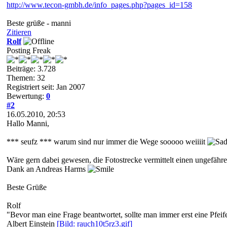
http://www.tecon-gmbh.de/info_pages.php?pages_id=158
Beste grüße - manni
Zitieren
Rolf
Posting Freak
Beiträge: 3.728
Themen: 32
Registriert seit: Jan 2007
Bewertung:
0
#2
16.05.2010, 20:53
Hallo Manni,
*** seufz *** warum sind nur immer die Wege sooooo weiiiit
Wäre gern dabei gewesen, die Fotostrecke vermittelt einen ungefähr
Dank an Andreas Harms
Beste Grüße
Rolf
"Bevor man eine Frage beantwortet, sollte man immer erst eine Pfeif
Albert Einstein
[Bild: rauch10t5rz3.gif]