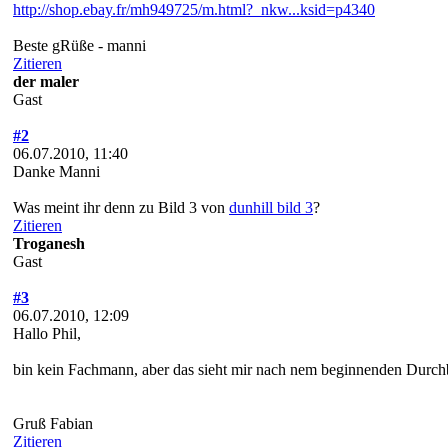
http://shop.ebay.fr/mh949725/m.html?_nkw...ksid=p4340
Beste gRüße - manni
Zitieren
der maler
Gast
#2
06.07.2010, 11:40
Danke Manni
Was meint ihr denn zu Bild 3 von
dunhill bild 3
?
Zitieren
Troganesh
Gast
#3
06.07.2010, 12:09
Hallo Phil,
bin kein Fachmann, aber das sieht mir nach nem beginnenden Durch
Gruß Fabian
Zitieren