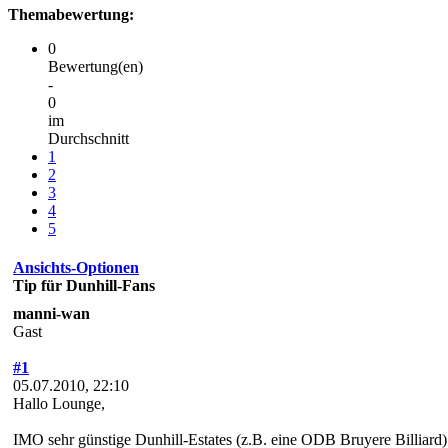
Themabewertung:
0
Bewertung(en)
-
0
im
Durchschnitt
1
2
3
4
5
Ansichts-Optionen
Tip für Dunhill-Fans
manni-wan
Gast
#1
05.07.2010, 22:10
Hallo Lounge,
IMO sehr günstige Dunhill-Estates (z.B. eine ODB Bruyere Billiard)