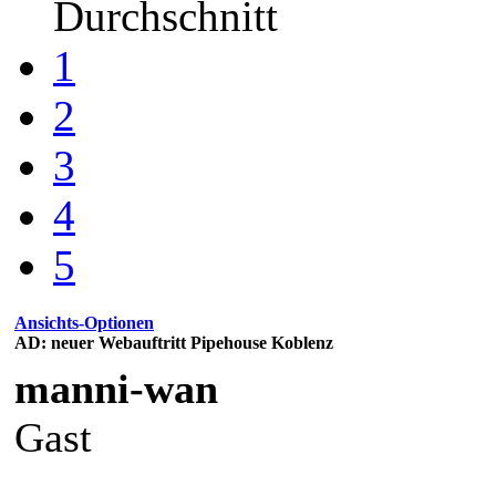
Durchschnitt
1
2
3
4
5
Ansichts-Optionen
AD: neuer Webauftritt Pipehouse Koblenz
manni-wan
Gast