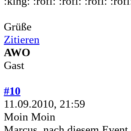
:king: :rofl: :rofl: :rofl: :rofl
Grüße
Zitieren
AWO
Gast
#10
11.09.2010, 21:59
Moin Moin
Marcus, nach diesem Event 