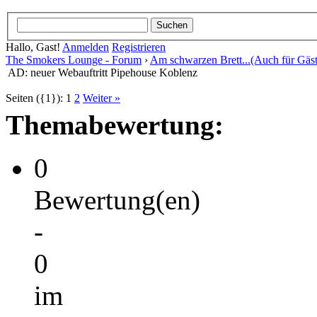
Hallo, Gast!
Anmelden
Registrieren
The Smokers Lounge - Forum
›
Am schwarzen Brett...(Auch für Gäst
AD: neuer Webauftritt Pipehouse Koblenz
Seiten ({1}):
1
2
Weiter »
Themabewertung:
0
Bewertung(en)
-
0
im