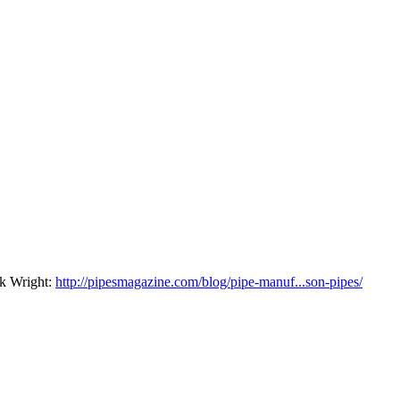
ck Wright:
http://pipesmagazine.com/blog/pipe-manuf...son-pipes/