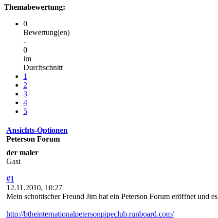
Themabewertung:
0
Bewertung(en)
-
0
im
Durchschnitt
1
2
3
4
5
Ansichts-Optionen
Peterson Forum
der maler
Gast
#1
12.11.2010, 10:27
Mein schottischer Freund Jim hat ein Peterson Forum eröffnet und es i
http://btheinternationalpetersonpipeclub.runboard.com/