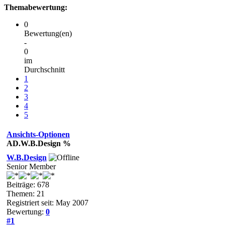
Themabewertung:
0
Bewertung(en)
-
0
im
Durchschnitt
1
2
3
4
5
Ansichts-Optionen
AD.W.B.Design %
W.B.Design
Senior Member
Beiträge: 678
Themen: 21
Registriert seit: May 2007
Bewertung:
0
#1