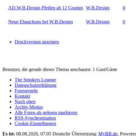
AD.W.B.Design Pfeifen ab 12 Gramm
W.B.Design
0
Neue Ebauchons bei W.B.Design
W.B.Design
0
Druckversion anzeigen
Benutzer, die gerade dieses Thema anschauen: 1 Gast/Gäste
The Smokers Lounge
Datenschutzerklärung
Forenregeln
Kontakt
Nach oben
Archiv-Modus
Alle Foren als gelesen markieren
RSS-Synchronisation
Cookie-Einstellungen
Es ist:
08.08.2026, 07:05
Deutsche Übersetzung:
MyBB.de
, Powere