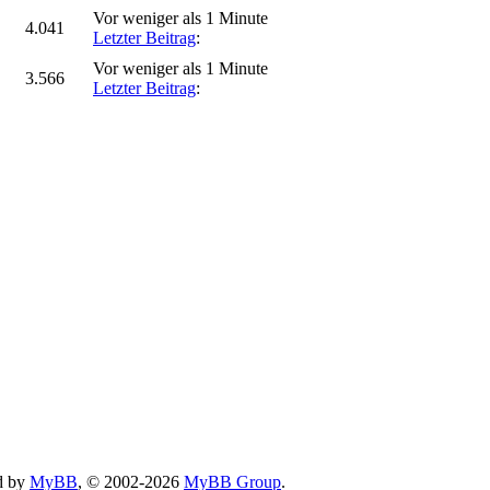
Vor weniger als 1 Minute
4.041
Letzter Beitrag
:
Vor weniger als 1 Minute
3.566
Letzter Beitrag
:
d by
MyBB
, © 2002-2026
MyBB Group
.