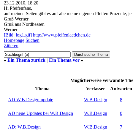
23.12.2010, 18:20
Hi Pfeifenfans,
auf meinen Seiten gibt es auf alle meine eigenen Pfeifen Prozente, j
Gruß Werner
Gruß aus Nordhessen
Werner
[Bild: log1.gif]
http://www.pfeifenlaedchen.de
Homepage
Suchen
Zitieren
«
Ein Thema zurück
|
Ein Thema vor
»
Möglicherweise verwandte The
Thema
Verfasser
Antworten
AD.W.B.Design update
W.B.Design
8
AD neue Updates bei W.B.Design
W.B.Design
0
AD: W.B.Design
W.B.Design
7