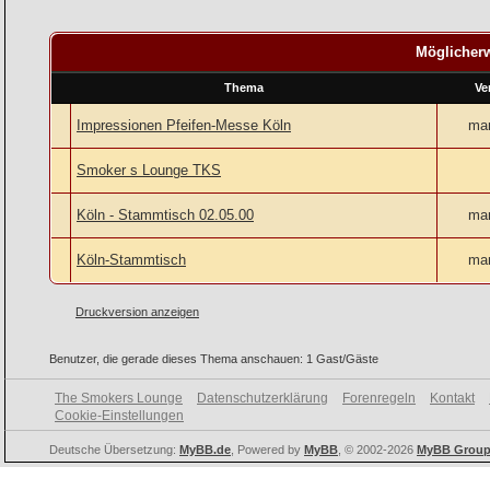
Möglicherw
Thema
Ve
Impressionen Pfeifen-Messe Köln
ma
Smoker s Lounge TKS
Köln - Stammtisch 02.05.00
ma
Köln-Stammtisch
ma
Druckversion anzeigen
Benutzer, die gerade dieses Thema anschauen: 1 Gast/Gäste
The Smokers Lounge
Datenschutzerklärung
Forenregeln
Kontakt
Cookie-Einstellungen
Deutsche Übersetzung:
MyBB.de
, Powered by
MyBB
, © 2002-2026
MyBB Grou