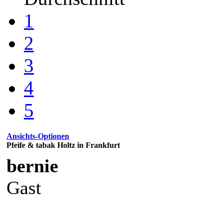
1
2
3
4
5
Ansichts-Optionen
Pfeife & tabak Holtz in Frankfurt
bernie
Gast