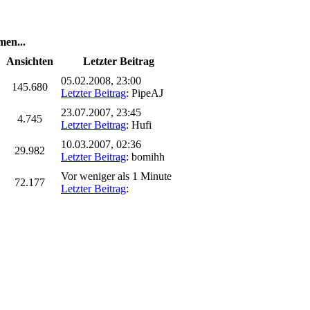
en...
Ansichten
Letzter Beitrag
05.02.2008, 23:00
145.680
Letzter Beitrag
: PipeAJ
23.07.2007, 23:45
4.745
Letzter Beitrag
: Hufi
10.03.2007, 02:36
29.982
Letzter Beitrag
: bomihh
Vor weniger als 1 Minute
72.177
Letzter Beitrag
: