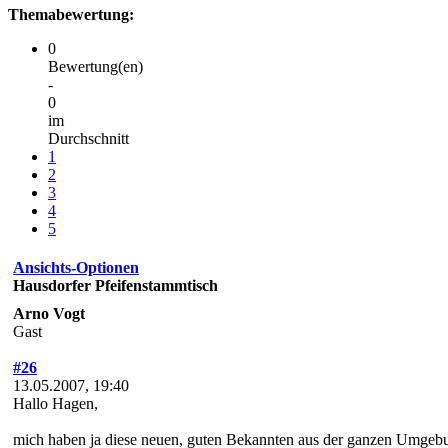
Themabewertung:
0
Bewertung(en)
-
0
im
Durchschnitt
1
2
3
4
5
Ansichts-Optionen
Hausdorfer Pfeifenstammtisch
Arno Vogt
Gast
#26
13.05.2007, 19:40
Hallo Hagen,
mich haben ja diese neuen, guten Bekannten aus der ganzen Umgebun