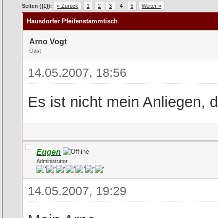
rchschnitt
Seiten ({1}):
« Zurück
1
2
3
4
5
Weiter »
Hausdorfer Pfeifenstammtisch
Arno Vogt
Gast
14.05.2007, 18:56
Es ist nicht mein Anliegen,
Eugen
Administrator
14.05.2007, 19:29