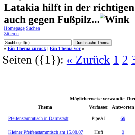
Latakia hilft in der richti
auch gegen Fußpilz...
Homepage
Suchen
Zitieren
«
Ein Thema zurück
|
Ein Thema vor
»
Seiten ({1}):
« Zurück
1
2
Möglicherweise verwandte Them
Thema
Verfasser
Antworten
Pfeifenstammtisch in Darmstadt
PipeAJ
69
Kleiner Pfeifenstammtisch am 15.08.07
Hufi
0