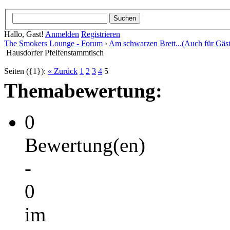
Hallo, Gast!
Anmelden
Registrieren
The Smokers Lounge - Forum
›
Am schwarzen Brett...(Auch für Gäst
Hausdorfer Pfeifenstammtisch
Seiten ({1}):
« Zurück
1
2
3
4
5
Themabewertung:
0
Bewertung(en)
-
0
im