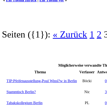
«
Ein Thema zurück
|
Ein Thema vor
»
Seiten ({1}):
« Zurück
1
2
Möglicherweise verwandte Th
Thema
Verfasser
Antwo
TIP:Pfeifenausstellung-Poul Winsl?w in Berlin
Böcki
0
Stammtisch Berlin?
Nic
3
Tabakskollegium Berlin
PL
0