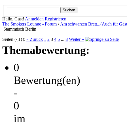
Hallo, Gast!
Anmelden
Registrieren
The Smokers Lounge - Forum
›
Am schwarzen Brett...(Auch für Gäst
Stammtisch Berlin
Seiten ({1}):
« Zurück
1
2
3
4
5
...
8
Weiter »
Themabewertung:
0
Bewertung(en)
-
0
im