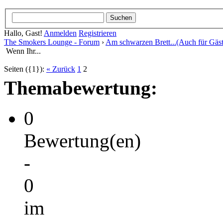
Hallo, Gast!
Anmelden
Registrieren
The Smokers Lounge - Forum
›
Am schwarzen Brett...(Auch für Gäst
Wenn Ihr...
Seiten ({1}):
« Zurück
1
2
Themabewertung:
0
Bewertung(en)
-
0
im