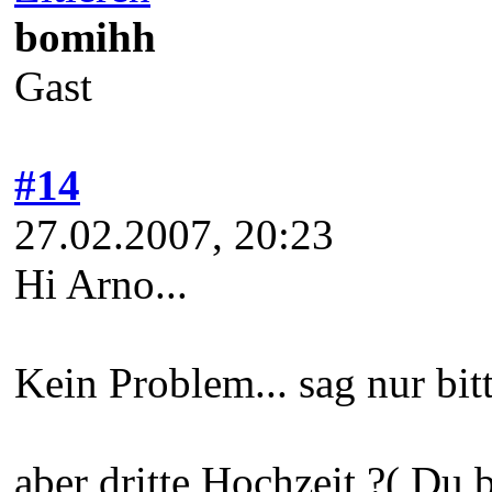
bomihh
Gast
#14
27.02.2007, 20:23
Hi Arno...
Kein Problem... sag nur bit
aber dritte Hochzeit ?( Du b