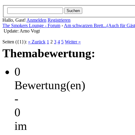
Hallo, Gast!
Anmelden
Registrieren
The Smokers Lounge - Forum
›
Am schwarzen Brett...(Auch für Gäst
Update: Arno Vogt
Seiten ({1}):
« Zurück
1
2
3
4
5
Weiter »
Themabewertung:
0
Bewertung(en)
-
0
im