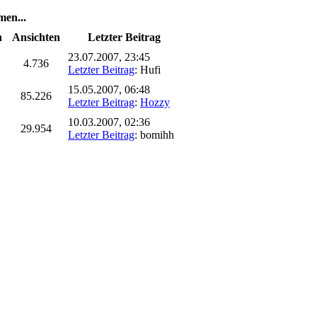
en...
n
Ansichten
Letzter Beitrag
23.07.2007, 23:45
4.736
Letzter Beitrag
: Hufi
15.05.2007, 06:48
85.226
Letzter Beitrag
:
Hozzy
10.03.2007, 02:36
29.954
Letzter Beitrag
: bomihh