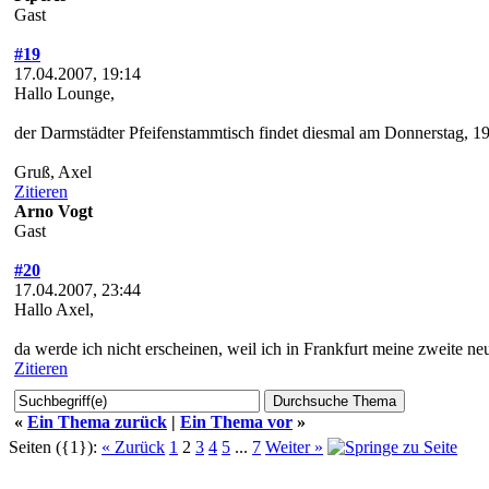
Gast
#19
17.04.2007, 19:14
Hallo Lounge,
der Darmstädter Pfeifenstammtisch findet diesmal am Donnerstag, 19
Gruß, Axel
Zitieren
Arno Vogt
Gast
#20
17.04.2007, 23:44
Hallo Axel,
da werde ich nicht erscheinen, weil ich in Frankfurt meine zweite ne
Zitieren
«
Ein Thema zurück
|
Ein Thema vor
»
Seiten ({1}):
« Zurück
1
2
3
4
5
...
7
Weiter »