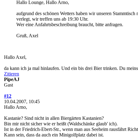
Hallo Lounge, Hallo Arno,
aufgrund des schönen Wetters haben wir unseren Stammtisch m
verlegt, wir treffen uns ab 19:30 Uhr.
Wer eine Anfahrtsbeschreibung braucht, bitte anfragen.
Gruß, Axel
Hallo Axel,
da kann ich ja mal hinlaufen. Und ein bis drei Bier trinken. Du mein
Zitieren
PipeAJ
Gast
#12
10.04.2007, 10:45
Hallo Arno,
Kastanie? Sind nicht in allen Biergärten Kastanien?
Bin mir nicht sicher wie er heißt (Waldschänke glaub' ich).
Ist in der Friedrich-Ebert-Str., wenn man aus Seeheim rausfährt Rich
Kann sein, dass da auch ein Minigolfplatz dabei ist.