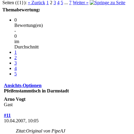
Seiten ({1}):
« Zurück
1
2
3
4
5
...
7
Weiter »
Themabewertung:
0
Bewertung(en)
-
0
im
Durchschnitt
1
2
3
4
5
Ansichts-Optionen
Pfeifenstammtisch in Darmstadt
Arno Vogt
Gast
#11
10.04.2007, 10:05
Zitat:
Original von PipeAJ