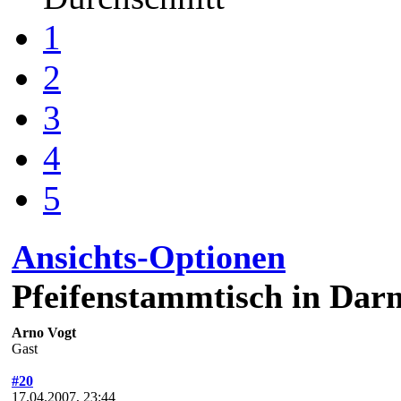
1
2
3
4
5
Ansichts-Optionen
Pfeifenstammtisch in Dar
Arno Vogt
Gast
#20
17.04.2007, 23:44