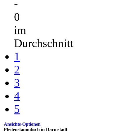
-
0
im
Durchschnitt
1
2
3
4
5
Ansichts-Optionen
Pfeifenstammtisch in Darmstadt