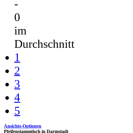
-
0
im
Durchschnitt
1
2
3
4
5
Ansichts-Optionen
Pfeifenstammtisch in Darmstadt