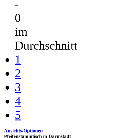
-
0
im
Durchschnitt
1
2
3
4
5
Ansichts-Optionen
Pfeifenstammtisch in Darmstadt