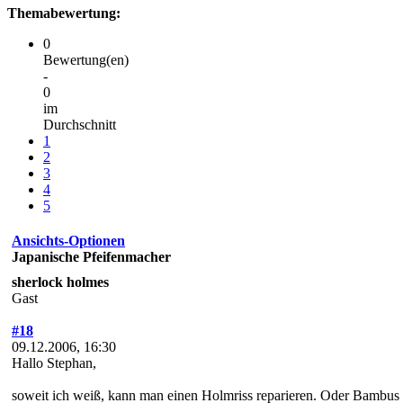
Themabewertung:
0
Bewertung(en)
-
0
im
Durchschnitt
1
2
3
4
5
Ansichts-Optionen
Japanische Pfeifenmacher
sherlock holmes
Gast
#18
09.12.2006, 16:30
Hallo Stephan,
soweit ich weiß, kann man einen Holmriss reparieren. Oder Bambus ei