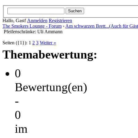
Hallo, Gast!
Anmelden
Registrieren
The Smokers Lounge - Forum
›
Am schwarzen Brett...(Auch für Gäst
Pfeifenschränke: Uli Ammann
Seiten ({1}):
1
2
3
Weiter »
Themabewertung:
0
Bewertung(en)
-
0
im