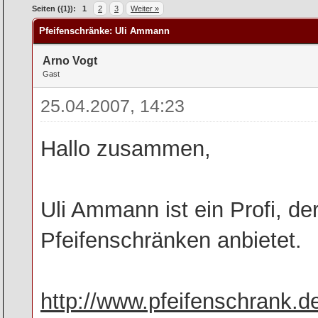
rchschnitt
Seiten ({1}):
1
2
3
Weiter »
Pfeifenschränke: Uli Ammann
Arno Vogt
Gast
25.04.2007, 14:23
Hallo zusammen,
Uli Ammann ist ein Profi, de
Pfeifenschränken anbietet.
http://www.pfeifenschrank.d