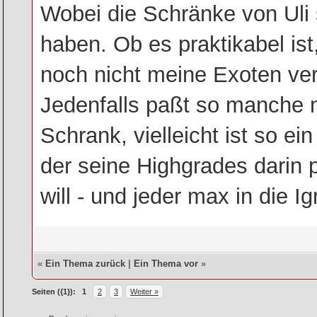
Wobei die Schränke von Uli
haben. Ob es praktikabel ist,
noch nicht meine Exoten ver
Jedenfalls paßt so manche m
Schrank, vielleicht ist so e
der seine Highgrades darin p
will - und jeder max in die Ign
«
Ein Thema zurück
|
Ein Thema vor
»
Seiten ({1}):
1
2
3
Weiter »