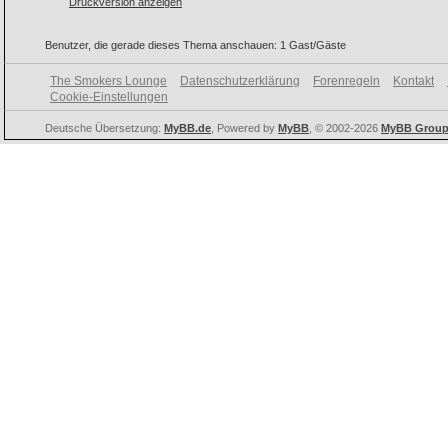
Druckversion anzeigen
Benutzer, die gerade dieses Thema anschauen: 1 Gast/Gäste
The Smokers Lounge
Datenschutzerklärung
Forenregeln
Kontakt
Cookie-Einstellungen
Deutsche Übersetzung:
MyBB.de
, Powered by
MyBB
, © 2002-2026
MyBB Grou