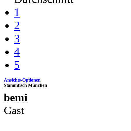
1
2
3
4
5
Ansichts-Optionen
Stammtisch München
bemi
Gast