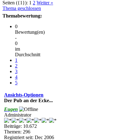
Seiten ({1}):
1
2
Weiter »
Thema geschlossen
Themabewertung:
0
Bewertung(en)
-
0
im
Durchschnitt
1
2
3
4
5
Ansichts-Optionen
Der Pub an der Ecke...
Eugen
Administrator
Beiträge: 10.672
Themen: 296
Registriert seit: Dec 2006