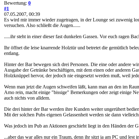
Bewertung:
0
#1
07.05.2007, 00:39
Es wird mir immer wieder zugetragen, in der Lounge sei zuwenig lo
versuchen. Also schließt die Augen......
.....ihr steht in einer dieser fast dunkelen Gassen. Vor euch ragen 
Ihr öffnet die leise knarrende Holztür und betretet die gemütlich b
entlang.
Hinter der Bar bewegen sich drei Personen. Die eine oder andere w
Ausgabe der Getränke beschäftigen, mit dem einen oder anderen Gast
Holzknüppel hervor, der jedoch nie eingesetzt werden muß, weil jede
Wenn man jetzt die Augen schweifen läßt, kann man an den im Raum z
Arno rein, macht einige "bissige" Bemerkungen oder zeigt einige Neuer
auch nichts von alldem.
Die drei hinter der Bar werden ihre Kunden weiter ungerühert bedie
Mit der solchen Pubs eigenen Gelassenheit werden sie dann vielleich
Was jedoch im Pub an Aktionen geschieht liegt in den Händen der G
...aber das war alles nur ein Traum, denn ihr sitzt ja am PC und lest 