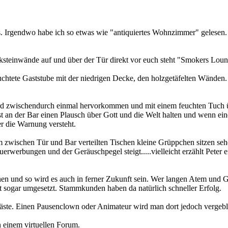
s. Irgendwo habe ich so etwas wie "antiquiertes Wohnzimmer" gelesen.
Backsteinwände auf und über der Tür direkt vor euch steht "Smokers Lou
eleuchtete Gaststube mit der niedrigen Decke, den holzgetäfelten Wände
ird zwischendurch einmal hervorkommen und mit einem feuchten Tuch üb
 an der Bar einen Plausch über Gott und die Welt halten und wenn eine
r die Warnung versteht.
wischen Tür und Bar verteilten Tischen kleine Grüppchen sitzen sehen
werbungen und der Geräuschpegel steigt.....vielleicht erzählt Peter ein
nen und so wird es auch in ferner Zukunft sein. Wer langen Atem und 
t sogar umgesetzt. Stammkunden haben da natürlich schneller Erfolg.
äste. Einen Pausenclown oder Animateur wird man dort jedoch vergebl
in einem virtuellen Forum.