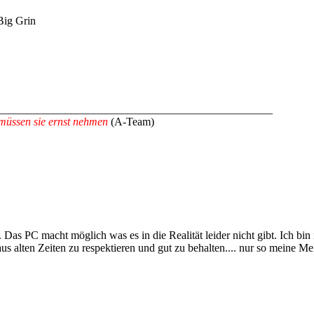
_________________________________________________
müssen sie ernst nehmen
(A-Team)
 Das PC macht möglich was es in die Realität leider nicht gibt. Ich bin
aus alten Zeiten zu respektieren und gut zu behalten.... nur so meine M