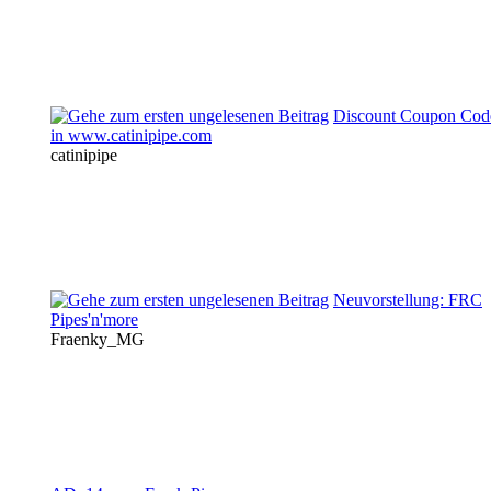
Discount Coupon Cod
in www.catinipipe.com
catinipipe
Neuvorstellung: FRC
Pipes'n'more
Fraenky_MG