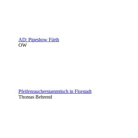
AD: Pipeshow Fürth
OW
Pfeifenraucherstammtisch in Florstadt
Thomas Behrend