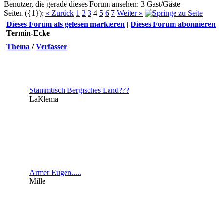
Benutzer, die gerade dieses Forum ansehen: 3 Gast/Gäste
Seiten ({1}):
« Zurück
1
2
3
4
5
6
7
Weiter »
Dieses Forum als gelesen markieren
|
Dieses Forum abonnieren
Termin-Ecke
Thema
/
Verfasser
Stammtisch Bergisches Land???
LaKlema
Armer Eugen.....
Mille