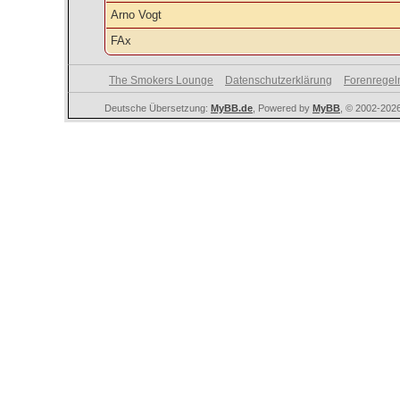
Arno Vogt
FAx
The Smokers Lounge
Datenschutzerklärung
Forenregel
Deutsche Übersetzung:
MyBB.de
, Powered by
MyBB
, © 2002-202