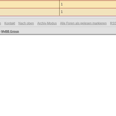
1
1
n
Kontakt
Nach oben
Archiv-Modus
Alle Foren als gelesen markieren
RSS
6
MyBB Group
.