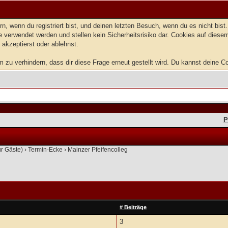
, wenn du registriert bist, und deinen letzten Besuch, wenn du es nicht bis
 verwendet werden und stellen kein Sicherheitsrisiko dar. Cookies auf dies
 akzeptierst oder ablehnst.
u verhindern, dass dir diese Frage erneut gestellt wird. Du kannst deine Coo
P
ür Gäste)
›
Termin-Ecke
›
Mainzer Pfeifencolleg
# Beiträge
3