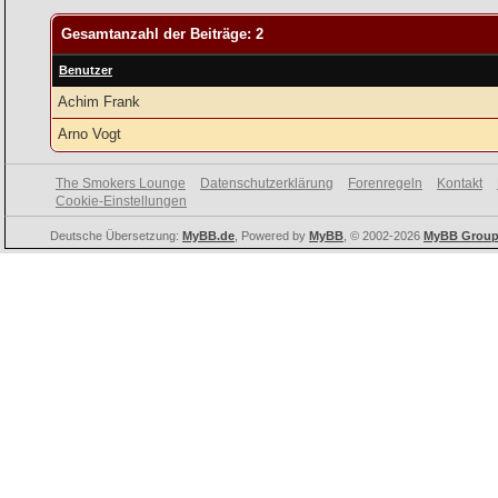
Gesamtanzahl der Beiträge: 2
Benutzer
Achim Frank
Arno Vogt
The Smokers Lounge
Datenschutzerklärung
Forenregeln
Kontakt
Cookie-Einstellungen
Deutsche Übersetzung:
MyBB.de
, Powered by
MyBB
, © 2002-2026
MyBB Grou