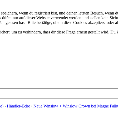
eichern, wenn du registriert bist, und deinen letzten Besuch, wenn du
düfen nur auf dieser Website verwendet werden und stellen kein Siche
 gelesen hast. Bitte bestätige, ob du diese Cookies akzeptierst oder a
rt, um zu verhindern, dass dir diese Frage erneut gestellt wird. Du k
e)
›
Händler-Ecke
›
Neue Winslow + Winslow Crown bei Magne Fal