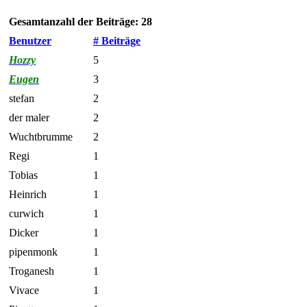
Gesamtanzahl der Beiträge: 28
Benutzer
# Beiträge
Hozzy
5
Eugen
3
stefan
2
der maler
2
Wuchtbrumme
2
Regi
1
Tobias
1
Heinrich
1
curwich
1
Dicker
1
pipenmonk
1
Troganesh
1
Vivace
1