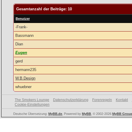
Gesamtanzahl der Beiträge: 10
Benutzer
-Frank-
Bassmann
Dian
Eugen
gerd
hermann235
W.B.Design
whuebner
The Smokers Lounge
Datenschutzerklärung
Forenregeln
Kontakt
Cookie-Einstellungen
Deutsche Übersetzung:
MyBB.de
, Powered by
MyBB
, © 2002-2026
MyBB Grou