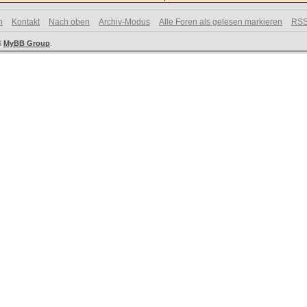
n
Kontakt
Nach oben
Archiv-Modus
Alle Foren als gelesen markieren
RSS
6
MyBB Group
.