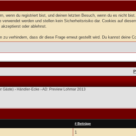
, wenn du registriert bist, und deinen letzten Besuch, wenn du es nicht bis
 verwendet werden und stellen kein Sicherheitsrisiko dar. Cookies auf dies
 akzeptierst oder ablehnst.
u verhindern, dass dir diese Frage erneut gestellt wird. Du kannst deine Coo
P
ür Gäste)
›
Händler-Ecke
›
AD: Preview Lohmar 2013
# Beiträge
1