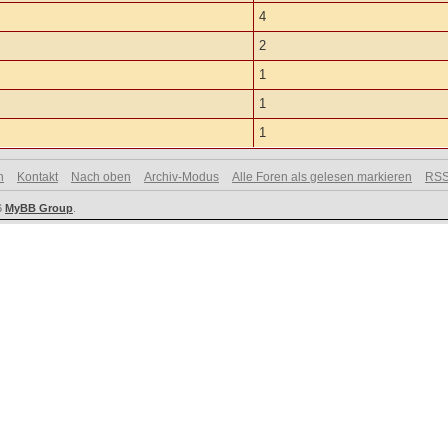
4
2
1
1
1
n
Kontakt
Nach oben
Archiv-Modus
Alle Foren als gelesen markieren
RSS
6
MyBB Group
.