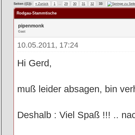
rchschnitt
Seiten ({1}):
« Zurück
1
...
29
30
31
32
33
Rodgau-Stammtische
pipenmonk
Gast
10.05.2011, 17:24
Hi Gerd,
muß leider absagen, bin verh
Deshalb : Viel Spaß !!! .. nac