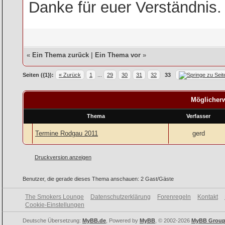
Danke für euer Verständnis.
«
Ein Thema zurück
|
Ein Thema vor
»
Seiten ({1}):
« Zurück
1
...
29
30
31
32
33
Möglicherw
Thema
Verfasser
Termine Rodgau 2011
gerd
Druckversion anzeigen
Benutzer, die gerade dieses Thema anschauen: 2 Gast/Gäste
The Smokers Lounge
Datenschutzerklärung
Forenregeln
Kontakt
Cookie-Einstellungen
Deutsche Übersetzung:
MyBB.de
, Powered by
MyBB
, © 2002-2026
MyBB Grou