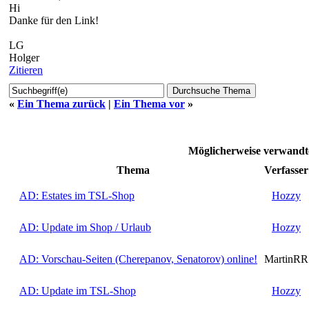
Hi
Danke für den Link!
LG
Holger
Zitieren
«
Ein Thema zurück
|
Ein Thema vor
»
Möglicherweise verwandt
Thema
Verfasser
AD: Estates im TSL-Shop
Hozzy
AD: Update im Shop / Urlaub
Hozzy
AD: Vorschau-Seiten (Cherepanov, Senatorov) online!
MartinRR
AD: Update im TSL-Shop
Hozzy