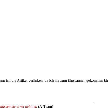
ann ich die Artikel verlinken, da ich nie zum Einscannen gekommen bi
_________________________________________________
müssen sie ernst nehmen
(A-Team)