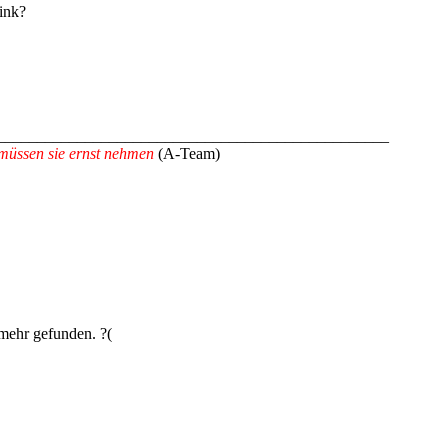
ink?
_________________________________________________
müssen sie ernst nehmen
(A-Team)
mehr gefunden. ?(