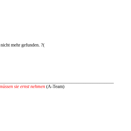
nicht mehr gefunden. ?(
_________________________________________________
müssen sie ernst nehmen
(A-Team)