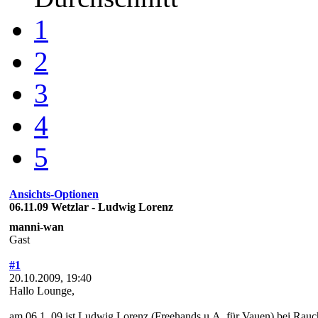
1
2
3
4
5
Ansichts-Optionen
06.11.09 Wetzlar - Ludwig Lorenz
manni-wan
Gast
#1
20.10.2009, 19:40
Hallo Lounge,
am 06.1..09 ist Ludwig Lorenz (Freehands u.A. für Vauen) bei Rauc