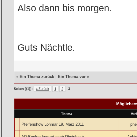
Also dann bis morgen.
Guts Nächtle.
«
Ein Thema zurück
|
Ein Thema vor
»
Seiten ({1}):
« Zurück
1
2
3
Möglicherw
Thema
Ver
Pfeifenshow Lohmar 19. März 2011
ph
AD:Becker kommt nach Rheinbach
Achi