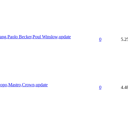
ng,Paolo Becker,Poul Winslow,update
0
5.2
acopo,Mastro,Crown,update
0
4.4