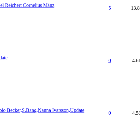
el Reichert Cornelius Mänz
5
13.
date
0
4.6
olo Becker,S.Bang,Nanna Ivarsson,Update
0
4.5