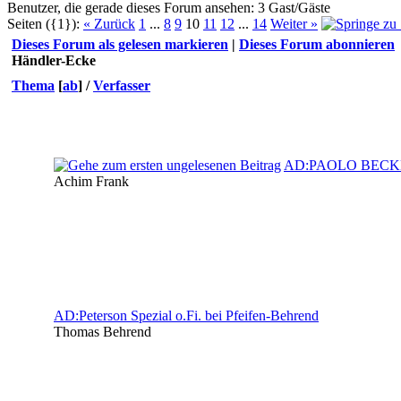
Benutzer, die gerade dieses Forum ansehen: 3 Gast/Gäste
Seiten ({1}):
« Zurück
1
...
8
9
10
11
12
...
14
Weiter »
Dieses Forum als gelesen markieren
|
Dieses Forum abonnieren
Händler-Ecke
Thema
[
ab
]
/
Verfasser
AD:PAOLO BECKE
Achim Frank
AD:Peterson Spezial o.Fi. bei Pfeifen-Behrend
Thomas Behrend