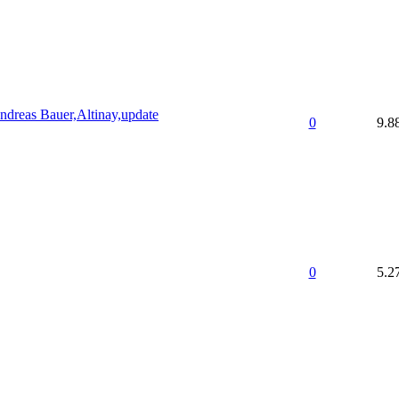
ndreas Bauer,Altinay,update
0
9.8
0
5.2