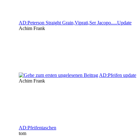
AD:Peterson Straight Grain,Viprati,Ser Jacopo.....Update
Achim Frank
AD:Pfeifen update
Achim Frank
AD:Pfeifentaschen
tom