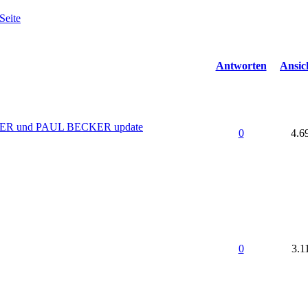
Antworten
Ansic
R und PAUL BECKER update
0
4.6
0
3.1