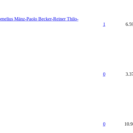
rnelius Mänz-Paolo Becker-Reiner Thilo-
1
6.5
0
3.3
0
10.