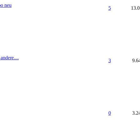
o neu
5
13.
ndere....
3
9.6
0
3.2