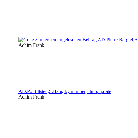
AD:Pierre Bargiel,A
Achim Frank
AD:Poul Ilsted,S.Bang by number,Thilo,update
Achim Frank