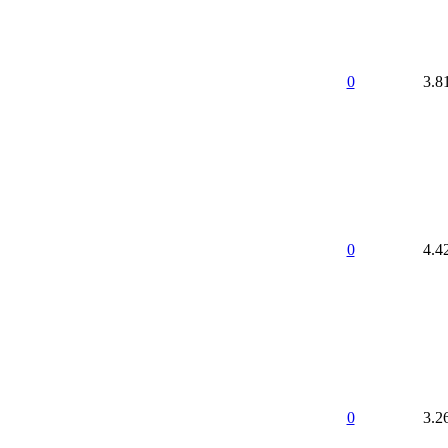
0
3.8
0
4.4
0
3.2