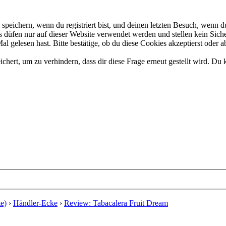
eichern, wenn du registriert bist, und deinen letzten Besuch, wenn du
düfen nur auf dieser Website verwendet werden und stellen kein Siche
 gelesen hast. Bitte bestätige, ob du diese Cookies akzeptierst oder a
rt, um zu verhindern, dass dir diese Frage erneut gestellt wird. Du k
e)
›
Händler-Ecke
›
Review: Tabacalera Fruit Dream