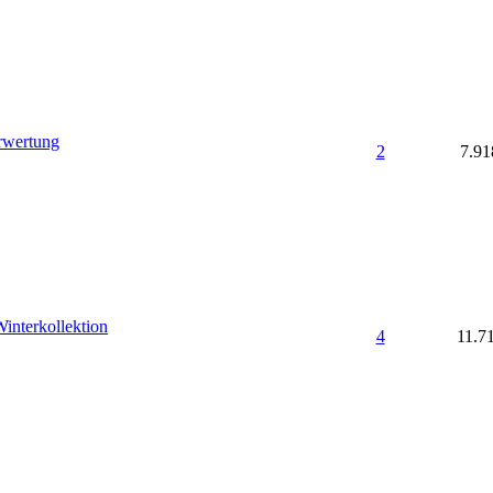
rwertung
2
7.91
interkollektion
4
11.7