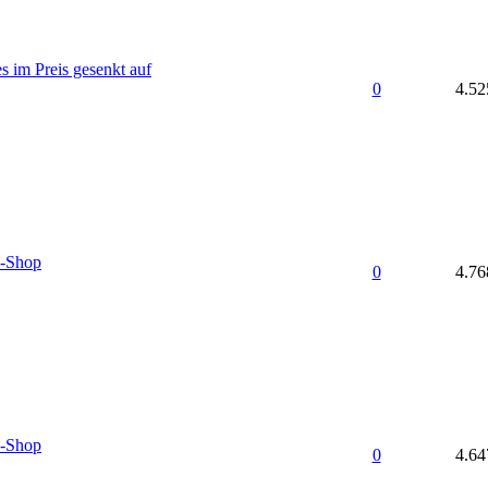
es im Preis gesenkt auf
0
4.52
-Shop
0
4.76
-Shop
0
4.64