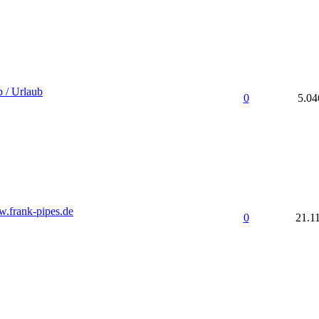
 / Urlaub
0
5.04
.frank-pipes.de
0
21.1