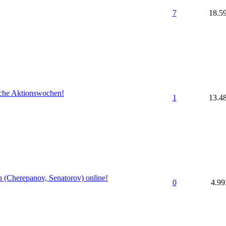
7
18.5
che Aktionswochen!
1
13.4
 (Cherepanov, Senatorov) online!
0
4.99