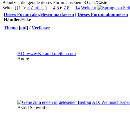
Benutzer, die gerade dieses Forum ansehen: 3 Gast/Gäste
Seiten ({1}):
« Zurück
1
...
4
5
6
7
8
...
14
Weiter »
Dieses Forum als gelesen markieren
|
Dieses Forum abonnieren
Händler-Ecke
Thema
[
auf
]
/
Verfasser
AD: www.Keramikpfeifen.com
André
AD: Weihnachtssp
Astrid Schwörbel