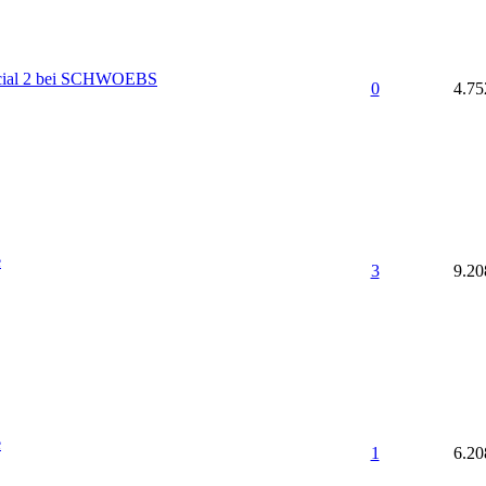
cial 2 bei SCHWOEBS
0
4.75
e
3
9.20
e
1
6.20